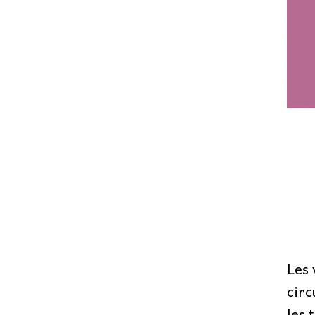
Les 
circ
les 