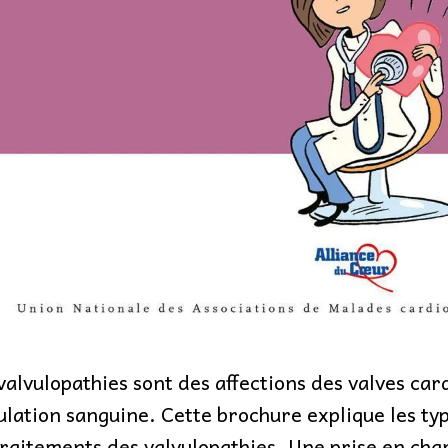
valvulopathies sont des affections des valves car
ulation sanguine. Cette brochure explique les ty
traitements des valvulopathies. Une prise en cha